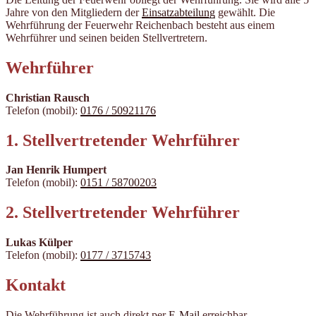
Jahre von den Mitgliedern der
Einsatzabteilung
gewählt. Die
Wehrführung der Feuerwehr Reichenbach besteht aus einem
Wehrführer und seinen beiden Stellvertretern.
Wehrführer
Christian Rausch
Telefon (mobil):
0176 / 50921176
1. Stell­vertret­en­der Wehr­führer
Jan Henrik Humpert
Telefon (mobil):
0151 / 58700203
2. Stell­vertret­en­der Wehr­führer
Lukas Külper
Telefon (mobil):
0177 / 3715743
Kontakt
Die Wehrführung ist auch direkt per
E-Mail
erreichbar.