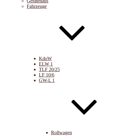
Gerätehaus
Fahrzeuge
KdoW
ELW 1
TLF 20/25
LF 10/6
GW-L 1
Rollwagen