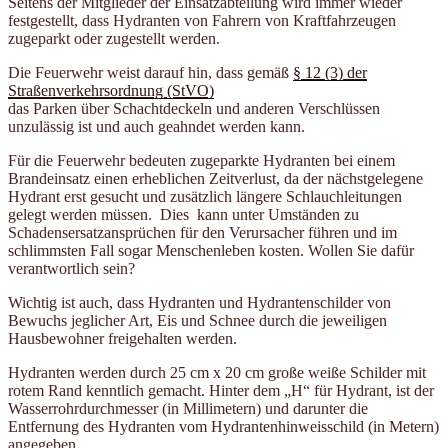
Seitens der Mitglieder der Einsatzabteilung wird immer wieder
festgestellt, dass Hydranten von Fahrern von Kraftfahrzeugen
zugeparkt oder zugestellt werden.
Die Feuerwehr weist darauf hin, dass gemäß
§ 12 (3) der
Straßenverkehrsordnung (StVO)
das Parken über Schachtdeckeln und anderen Verschlüssen
unzulässig ist und auch geahndet werden kann.
Für die Feuerwehr bedeuten zugeparkte Hydranten bei einem
Brandeinsatz einen erheblichen Zeitverlust, da der nächstgelegene
Hydrant erst gesucht und zusätzlich längere Schlauchleitungen
gelegt werden müssen. Dies kann unter Umständen zu
Schadensersatzansprüchen für den Verursacher führen und im
schlimmsten Fall sogar Menschenleben kosten. Wollen Sie dafür
verantwortlich sein?
Wichtig ist auch, dass Hydranten und Hydrantenschilder von
Bewuchs jeglicher Art, Eis und Schnee durch die jeweiligen
Hausbewohner freigehalten werden.
Hydranten werden durch 25 cm x 20 cm große weiße Schilder mit
rotem Rand kenntlich gemacht. Hinter dem „H“ für Hydrant, ist der
Wasserrohrdurchmesser (in Millimetern) und darunter die
Entfernung des Hydranten vom Hydrantenhinweisschild (in Metern)
angegeben.