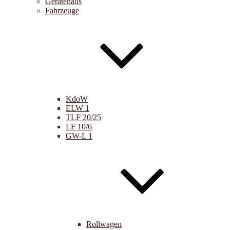
Gerätehaus
Fahrzeuge
KdoW
ELW 1
TLF 20/25
LF 10/6
GW-L 1
Rollwagen