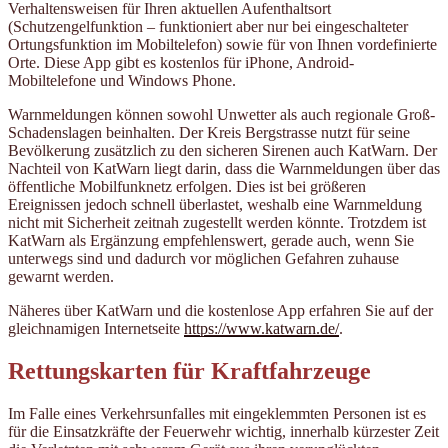
Verhaltensweisen für Ihren aktuellen Aufenthaltsort
(Schutzengelfunktion – funktioniert aber nur bei eingeschalteter
Ortungsfunktion im Mobiltelefon) sowie für von Ihnen vordefinierte
Orte. Diese App gibt es kostenlos für iPhone, Android-
Mobiltelefone und Windows Phone.
Warnmeldungen können sowohl Unwetter als auch regionale Groß-
Schadenslagen beinhalten. Der Kreis Bergstrasse nutzt für seine
Bevölkerung zusätzlich zu den sicheren Sirenen auch KatWarn. Der
Nachteil von KatWarn liegt darin, dass die Warnmeldungen über das
öffentliche Mobilfunknetz erfolgen. Dies ist bei größeren
Ereignissen jedoch schnell überlastet, weshalb eine Warnmeldung
nicht mit Sicherheit zeitnah zugestellt werden könnte. Trotzdem ist
KatWarn als Ergänzung empfehlenswert, gerade auch, wenn Sie
unterwegs sind und dadurch vor möglichen Gefahren zuhause
gewarnt werden.
Näheres über KatWarn und die kostenlose App erfahren Sie auf der
gleichnamigen Internetseite
https://www.katwarn.de/
.
Rettungskarten für Kraftfahrzeuge
Im Falle eines Verkehrsunfalles mit eingeklemmten Personen ist es
für die Einsatzkräfte der Feuerwehr wichtig, innerhalb kürzester Zeit