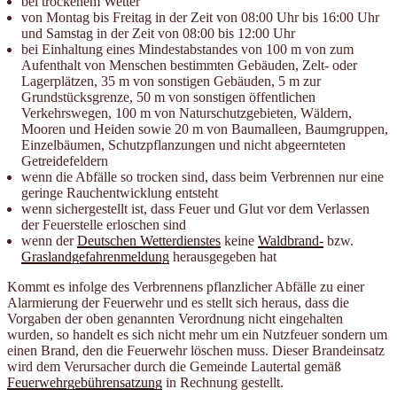
bei trockenem Wetter
von Montag bis Freitag in der Zeit von 08:00 Uhr bis 16:00 Uhr
und Samstag in der Zeit von 08:00 bis 12:00 Uhr
bei Einhaltung eines Mindestabstandes von 100 m von zum
Aufenthalt von Menschen bestimmten Gebäuden, Zelt- oder
Lagerplätzen, 35 m von sonstigen Gebäuden, 5 m zur
Grundstücksgrenze, 50 m von sonstigen öffentlichen
Verkehrswegen, 100 m von Naturschutzgebieten, Wäldern,
Mooren und Heiden sowie 20 m von Baumalleen, Baumgruppen,
Einzelbäumen, Schutzpflanzungen und nicht abgeernteten
Getreidefeldern
wenn die Abfälle so trocken sind, dass beim Verbrennen nur eine
geringe Rauchentwicklung entsteht
wenn sichergestellt ist, dass Feuer und Glut vor dem Verlassen
der Feuerstelle erloschen sind
wenn der
Deutschen Wetterdienstes
keine
Waldbrand-
bzw.
Graslandgefahrenmeldung
herausgegeben hat
Kommt es infolge des Verbrennens pflanzlicher Abfälle zu einer
Alarmierung der Feuerwehr und es stellt sich heraus, dass die
Vorgaben der oben genannten Verordnung nicht eingehalten
wurden, so handelt es sich nicht mehr um ein Nutzfeuer sondern um
einen Brand, den die Feuerwehr löschen muss. Dieser Brandeinsatz
wird dem Verursacher durch die Gemeinde Lautertal gemäß
Feuerwehrgebührensatzung
in Rechnung gestellt.