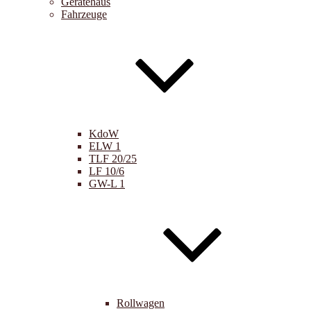
Gerätehaus
Fahrzeuge
KdoW
ELW 1
TLF 20/25
LF 10/6
GW-L 1
Rollwagen