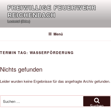
Zum
FREIWILLIGE FEUERWEHR
Inhalt
REICHENBACH
springen
Lautertal (Odw.)
Menü
TERMIN TAG:
WASSERFÖRDERUNG
Nichts gefunden
Leider wurden keine Ergebnisse für das angefragte Archiv gefunden.
Suchen
nach:
Suchen