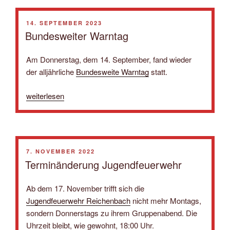
haupt­
ver­
VERÖFFENTLICHT
14. SEPTEMBER 2023
sammlung“
AM
Bundesweiter Warntag
Am Donnerstag, dem 14. September, fand wieder
der alljährliche
Bundesweite Warntag
statt.
„Bundesweiter
weiterlesen
Warntag“
VERÖFFENTLICHT
7. NOVEMBER 2022
AM
Terminänderung Jugendfeuerwehr
Ab dem 17. November trifft sich die
Jugendfeuerwehr Reichenbach
nicht mehr Montags,
sondern Donnerstags zu ihrem Gruppenabend. Die
Uhrzeit bleibt, wie gewohnt, 18:00 Uhr.