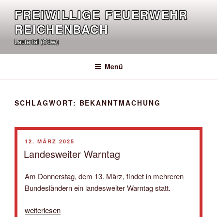
Zum
FREIWILLIGE FEUERWEHR
Inhalt
REICHENBACH
springen
Lautertal (Odw.)
Menü
SCHLAGWORT:
BEKANNTMACHUNG
VERÖFFENTLICHT
12. MÄRZ 2025
AM
Landesweiter Warntag
Am Donnerstag, dem 13. März, findet in mehreren
Bundesländern ein landesweiter Warntag statt.
„Landesweiter
weiterlesen