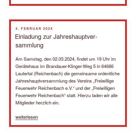
Warntag“
VERÖFFENTLICHT
4. FEBRUAR 2024
AM
Einladung zur Jahres­haupt­ver­
sammlung
Am Samstag, den 02.03.2024, findet um 19 Uhr im
Gerätehaus im Brandauer-Klinger-Weg 5 in 64686
Lautertal (Reichenbach) die gemeinsame ordentliche
Jahres­haupt­ver­sammlung des Vereins „Freiwillige
Feuerwehr Reichenbach e.V.“ und der „Freiwilligen
Feuerwehr Reichenbach“ statt. Hierzu laden wir alle
Mitglieder herzlich ein.
„Einladung
weiterlesen
zur
Jahres­