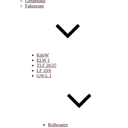
Gerätehaus
Fahrzeuge
KdoW
ELW 1
TLF 20/25
LF 10/6
GW-L 1
Rollwagen