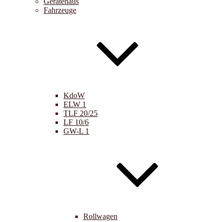
Gerätehaus
Fahrzeuge
KdoW
ELW 1
TLF 20/25
LF 10/6
GW-L 1
Rollwagen