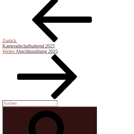
Beitragsnavigation
Beitrag
Zurück
Kameradschaftsabend 2025
Nächster
Weiter
Abschlussübung 2025
Beitrag
Suchen
nach:
Suchen