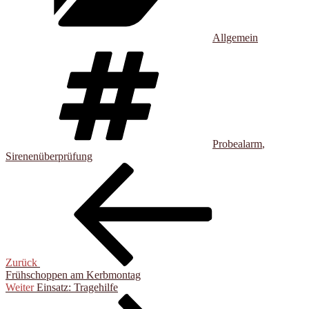
Allgemein
Schlagwörter
Probealarm
,
Sirenenüberprüfung
Beitragsnavigation
Vorheriger
Beitrag
Zurück
Frühschoppen am Kerbmontag
Nächster
Weiter
Einsatz: Tragehilfe
Beitrag