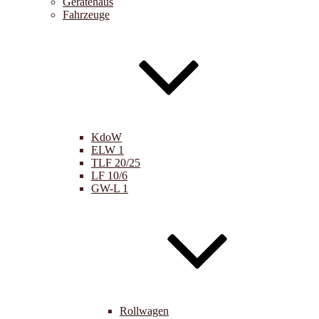
Gerätehaus
Fahrzeuge
KdoW
ELW 1
TLF 20/25
LF 10/6
GW-L 1
Rollwagen