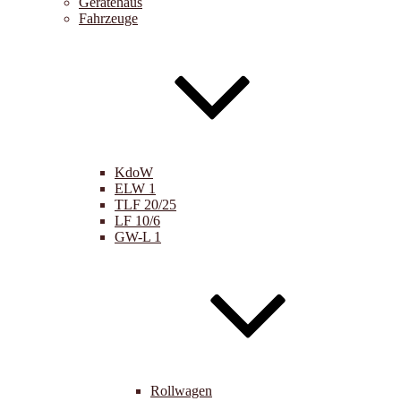
Gerätehaus
Fahrzeuge
KdoW
ELW 1
TLF 20/25
LF 10/6
GW-L 1
Rollwagen