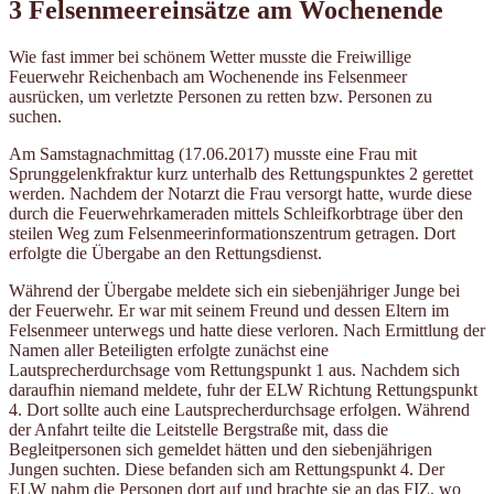
3 Felsenmeereinsätze am Wochenende
Wie fast immer bei schönem Wetter musste die Freiwillige
Feuerwehr Reichenbach am Wochenende ins Felsenmeer
ausrücken, um verletzte Personen zu retten bzw. Personen zu
suchen.
Am Samstagnachmittag (17.06.2017) musste eine Frau mit
Sprunggelenkfraktur kurz unterhalb des Rettungspunktes 2 gerettet
werden. Nachdem der Notarzt die Frau versorgt hatte, wurde diese
durch die Feuerwehrkameraden mittels Schleifkorbtrage über den
steilen Weg zum Felsenmeerinformationszentrum getragen. Dort
erfolgte die Übergabe an den Rettungsdienst.
Während der Übergabe meldete sich ein siebenjähriger Junge bei
der Feuerwehr. Er war mit seinem Freund und dessen Eltern im
Felsenmeer unterwegs und hatte diese verloren. Nach Ermittlung der
Namen aller Beteiligten erfolgte zunächst eine
Lautsprecherdurchsage vom Rettungspunkt 1 aus. Nachdem sich
daraufhin niemand meldete, fuhr der ELW Richtung Rettungspunkt
4. Dort sollte auch eine Lautsprecherdurchsage erfolgen. Während
der Anfahrt teilte die Leitstelle Bergstraße mit, dass die
Begleitpersonen sich gemeldet hätten und den siebenjährigen
Jungen suchten. Diese befanden sich am Rettungspunkt 4. Der
ELW nahm die Personen dort auf und brachte sie an das FIZ, wo