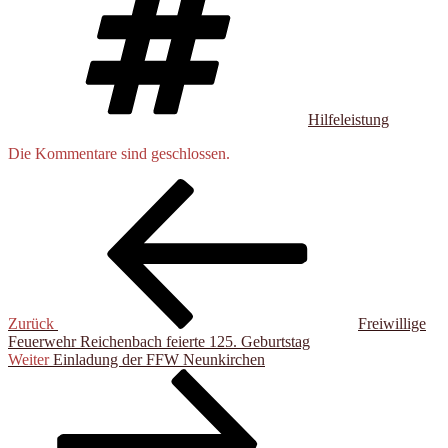
Hilfeleistung
Die Kommentare sind geschlossen.
Beitragsnavigation
Vorheriger
Beitrag
Zurück
Freiwillige
Feuerwehr Reichenbach feierte 125. Geburtstag
Nächster
Weiter
Einladung der FFW Neunkirchen
Beitrag