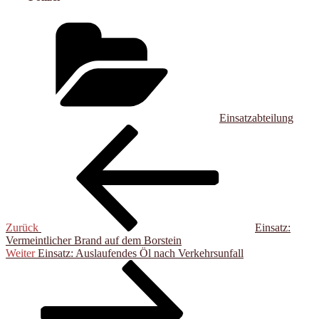
Kategorien
Einsatzabteilung
Beitragsnavigation
Vorheriger
Beitrag
Zurück
Einsatz:
Vermeintlicher Brand auf dem Borstein
Nächster
Weiter
Einsatz: Auslaufendes Öl nach Verkehrsunfall
Beitrag