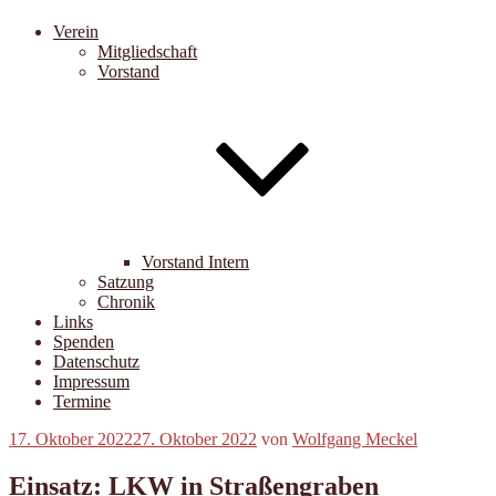
Verein
Mitgliedschaft
Vorstand
Vorstand Intern
Satzung
Chronik
Links
Spenden
Datenschutz
Impressum
Termine
Veröffentlicht
17. Oktober 2022
27. Oktober 2022
von
Wolfgang Meckel
am
Einsatz: LKW in Straßengraben