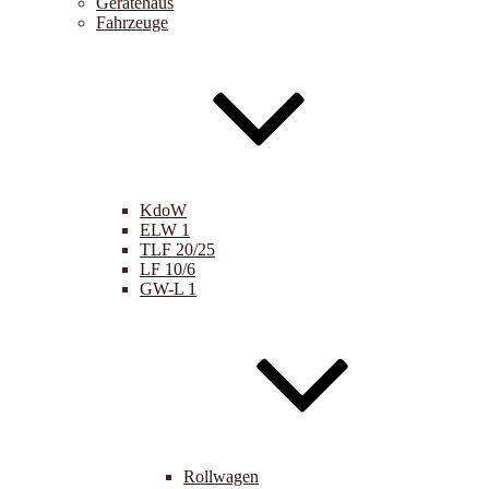
Gerätehaus
Fahrzeuge
KdoW
ELW 1
TLF 20/25
LF 10/6
GW-L 1
Rollwagen