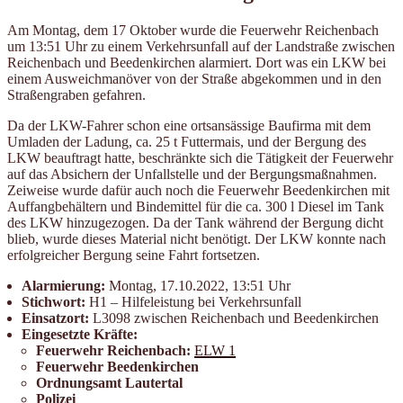
Am Montag, dem 17 Oktober wurde die Feuerwehr Reichenbach
um 13:51 Uhr zu einem Verkehrsunfall auf der Landstraße zwischen
Reichenbach und Beedenkirchen alarmiert. Dort was ein LKW bei
einem Ausweichmanöver von der Straße abgekommen und in den
Straßengraben gefahren.
Da der LKW-Fahrer schon eine ortsansässige Baufirma mit dem
Umladen der Ladung, ca. 25 t Futtermais, und der Bergung des
LKW beauftragt hatte, beschränkte sich die Tätigkeit der Feuerwehr
auf das Absichern der Unfallstelle und der Bergungsmaßnahmen.
Zeiweise wurde dafür auch noch die Feuerwehr Beedenkirchen mit
Auffangbehältern und Bindemittel für die ca. 300 l Diesel im Tank
des LKW hinzugezogen. Da der Tank während der Bergung dicht
blieb, wurde dieses Material nicht benötigt. Der LKW konnte nach
erfolgreicher Bergung seine Fahrt fortsetzen.
Alarmierung:
Montag, 17.10.2022, 13:51 Uhr
Stichwort:
H1 – Hilfeleistung bei Verkehrsunfall
Einsatzort:
L3098 zwischen Reichenbach und Beedenkirchen
Eingesetzte Kräfte:
Feuerwehr Reichenbach:
ELW 1
Feuerwehr Beedenkirchen
Ordnungsamt Lautertal
Polizei