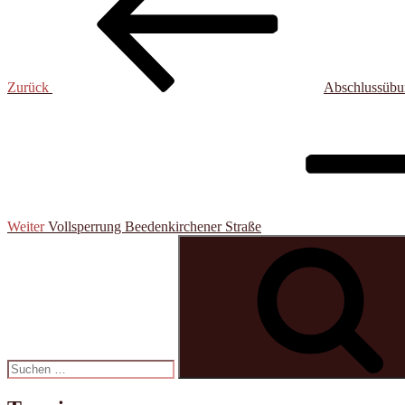
Zurück
Abschlussübu
Nächster
Beitrag
Weiter
Vollsperrung Beeden­kirchener Straße
Suchen
nach: