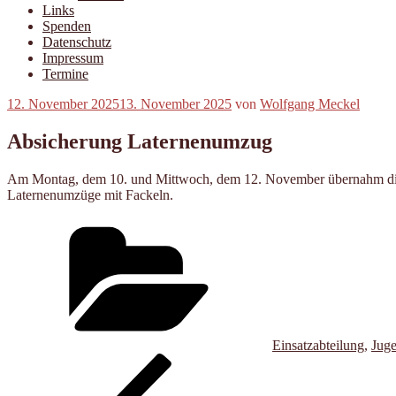
Links
Spenden
Datenschutz
Impressum
Termine
Veröffentlicht
12. November 2025
13. November 2025
von
Wolfgang Meckel
am
Absicherung Laternenumzug
Am Montag, dem 10. und Mittwoch, dem 12. November übernahm die F
Laternenumzüge mit Fackeln.
Kategorien
Einsatzabteilung
,
Jug
Beitragsnavigation
Vorheriger
Beitrag