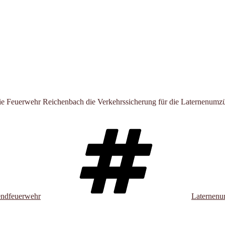
euerwehr Reichenbach die Verkehrssicherung für die Laternenumzüge
Schlagwör
endfeuerwehr
Laternen