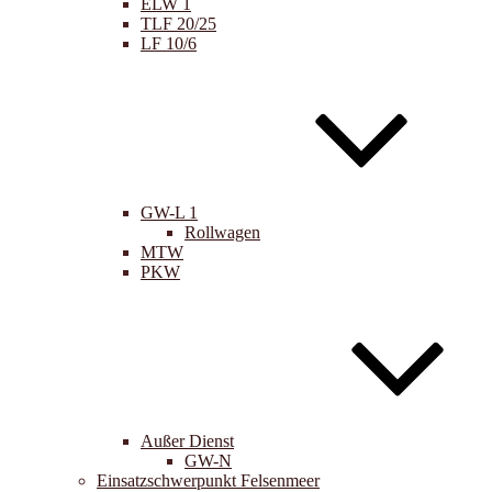
ELW 1
TLF 20/25
LF 10/6
GW-L 1
Rollwagen
MTW
PKW
Außer Dienst
GW-N
Einsatzschwerpunkt Felsenmeer