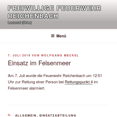
Zum
FREIWILLIGE FEUERWEHR
Inhalt
REICHENBACH
springen
Lautertal (Odw.)
Menü
VERÖFFENTLICHT
7. JULI 2019
VON
WOLFGANG MECKEL
AM
Einsatz im Felsenmeer
Am 7. Juli wurde die Feuerwehr Reichenbach um 12:51
Uhr zur Rettung einer Person bei
Rettungspunkt 4
im
Felsenmeer alarmiert.
KATEGORIEN
ALLGEMEIN
,
EINSATZABTEILUNG