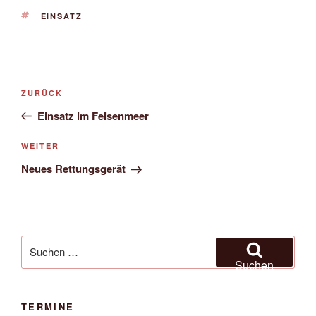
SCHLAGWÖRTER
EINSATZ
Beitragsnavigation
Vorheriger
ZURÜCK
Beitrag
Einsatz im Felsenmeer
Nächster
WEITER
Beitrag
Neues Rettungsgerät
Suchen
nach:
Suchen
TERMINE