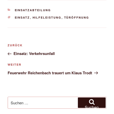
KATEGORIEN
EINSATZABTEILUNG
SCHLAGWÖRTER
EINSATZ
,
HILFELEISTUNG
,
TÜRÖFFNUNG
Beitragsnavigation
Vorheriger
ZURÜCK
Beitrag
Einsatz: Verkehrsunfall
Nächster
WEITER
Beitrag
Feuerwehr Reichenbach trauert um Klaus Trodt
Suchen
nach:
Suchen