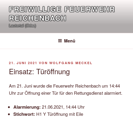
Zum
FREIWILLIGE FEUERWEHR
Inhalt
REICHENBACH
springen
Lautertal (Odw.)
Menü
VERÖFFENTLICHT
21. JUNI 2021
VON
WOLFGANG MECKEL
AM
Einsatz: Türöffnung
Am 21. Juni wurde die Feuerwehr Reichenbach um 14:44
Uhr zur Öffnung einer Tür für den Rettungsdienst alarmiert.
Alarmierung:
21.06.2021, 14:44 Uhr
Stichwort:
H1 Y Türöffnung mit Eile