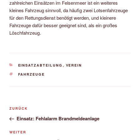
zahlreichen Einsätzen im Felsenmeer ist ein weiteres
kleines Fahrzeug sinnvoll, da häufig zwei Lotsenfahrzeuge
für den Rettungsdienst benötigt werden, und kleinere
Fahrzeuge dafür besser geeignet sind, als ein großes
Löschfahrzeug.
KATEGORIEN
EINSATZABTEILUNG
,
VEREIN
SCHLAGWÖRTER
FAHRZEUGE
Beitragsnavigation
Vorheriger
ZURÜCK
Beitrag
Einsatz: Fehlalarm Brandmeldeanlage
Nächster
WEITER