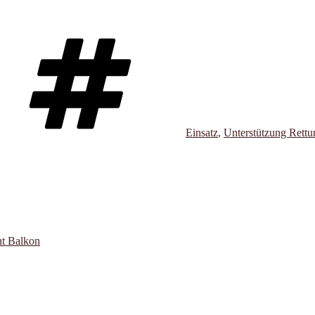
Schlagwörter
Einsatz
,
Unterstützung Rettu
nt Balkon