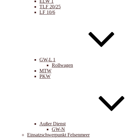
ELW 1
TLF 20/25
LF 10/6
GW-L 1
Rollwagen
MTW
PKW
Außer Dienst
GW-N
Einsatzschwerpunkt Felsenmeer