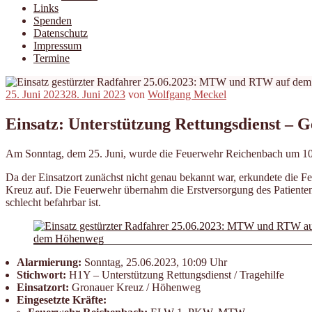
Links
Spenden
Datenschutz
Impressum
Termine
Veröffentlicht
25. Juni 2023
28. Juni 2023
von
Wolfgang Meckel
am
Einsatz: Unterstützung Rettungsdienst – 
Am Sonntag, dem 25. Juni, wurde die Feuerwehr Reichenbach um 10:0
Da der Einsatzort zunächst nicht genau bekannt war, erkundete die
Kreuz auf. Die Feuerwehr übernahm die Erstversorgung des Patienten 
schlecht befahrbar ist.
Alarmierung:
Sonntag, 25.06.2023, 10:09 Uhr
Stichwort:
H1Y – Unterstützung Rettungsdienst / Tragehilfe
Einsatzort:
Gronauer Kreuz / Höhenweg
Eingesetzte Kräfte: