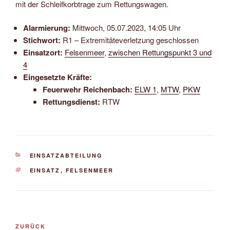
mit der Schleif­korb­tra­ge zum Ret­tungs­wag­en.
Alarmierung:
Mittwoch, 05.07.2023, 14:05 Uhr
Stichwort:
R1 – Extremitäteverletzung geschlossen
Einsatzort:
Felsenmeer
,
zwischen Rettungspunkt 3 und
4
Eingesetzte Kräfte:
Feuerwehr Reichenbach:
ELW 1
,
MTW
,
PKW
Rettungsdienst:
RTW
KATEGORIEN
EINSATZABTEILUNG
SCHLAGWÖRTER
EINSATZ
,
FELSENMEER
Beitragsnavigation
Vorheriger
ZURÜCK