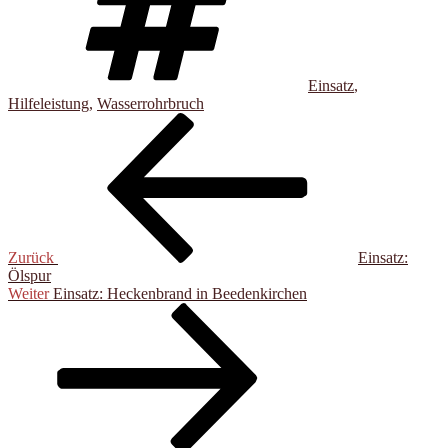
Einsatz
,
Hilfeleistung
,
Wasserrohrbruch
Beitragsnavigation
Vorheriger
Beitrag
Zurück
Einsatz:
Ölspur
Nächster
Weiter
Einsatz: Heckenbrand in Beedenkirchen
Beitrag