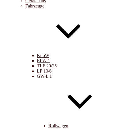
Gerätehaus
Fahrzeuge
KdoW
ELW 1
TLF 20/25
LF 10/6
GW-L 1
Rollwagen