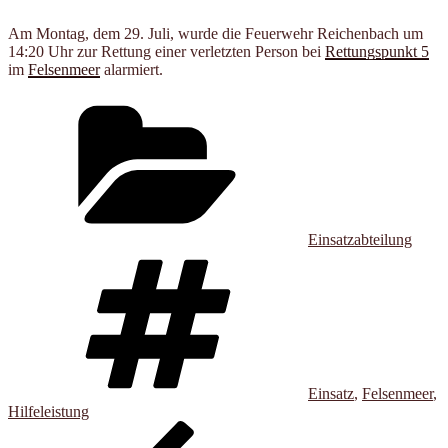
Am Montag, dem 29. Juli, wurde die Feuerwehr Reichenbach um
14:20 Uhr zur Rettung einer verletzten Person bei
Rettungs­punkt 5
im
Felsen­meer
alarmiert.
Kategorien
Einsatzabteilung
Schlagwörter
Einsatz
,
Felsenmeer
,
Hilfeleistung
Beitragsnavigation
Vorheriger
Beitrag