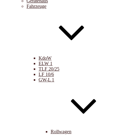
Gerätehaus
Fahrzeuge
KdoW
ELW 1
TLF 20/25
LF 10/6
GW-L 1
Rollwagen