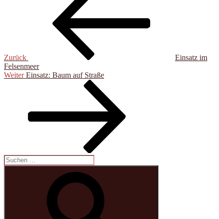
Zurück
Einsatz im
Felsenmeer
Nächster
Weiter
Einsatz: Baum auf Straße
Beitrag
Suchen
nach:
Suchen