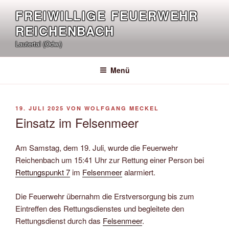
Zum
FREIWILLIGE FEUERWEHR
Inhalt
REICHENBACH
springen
Lautertal (Odw.)
Menü
VERÖFFENTLICHT
19. JULI 2025
VON
WOLFGANG MECKEL
AM
Einsatz im Felsenmeer
Am Samstag, dem 19. Juli, wurde die Feuerwehr
Reichenbach um 15:41 Uhr zur Rettung einer Person bei
Rettungs­punkt 7
im
Felsen­meer
alarmiert.
Die Feuerwehr übernahm die Erstversorgung bis zum
Eintreffen des Rettungsdienstes und begleitete den
Rettungsdienst durch das
Felsenmeer
.