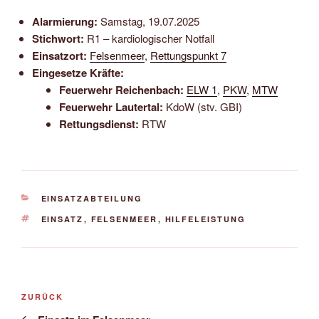
Alarmierung:
Samstag, 19.07.2025
Stichwort:
R1 – kardiologischer Notfall
Einsatzort:
Felsenmeer
,
Rettungspunkt 7
Eingesetze Kräfte:
Feuerwehr Reichenbach:
ELW 1
,
PKW
,
MTW
Feuerwehr Lautertal:
KdoW (stv. GBI)
Rettungsdienst:
RTW
KATEGORIEN
EINSATZABTEILUNG
SCHLAGWÖRTER
EINSATZ
,
FELSENMEER
,
HILFELEISTUNG
Beitragsnavigation
Vorheriger
ZURÜCK
Beitrag