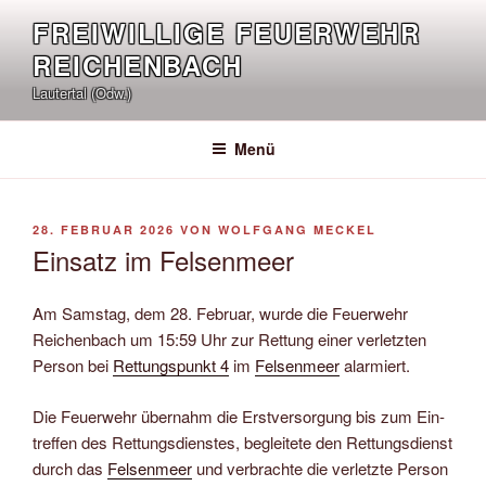
Zum
FREIWILLIGE FEUERWEHR
Inhalt
REICHENBACH
springen
Lautertal (Odw.)
Menü
VERÖFFENTLICHT
28. FEBRUAR 2026
VON
WOLFGANG MECKEL
AM
Einsatz im Felsenmeer
Am Samstag, dem 28. Februar, wurde die Feuerwehr
Reichenbach um 15:59 Uhr zur Rettung einer verletzten
Person bei
Rettungs­punkt 4
im
Felsen­meer
alarmiert.
Die Feuer­wehr über­nahm die Erst­ver­sorg­ung bis zum Ein­
tref­fen des Ret­tungs­diens­tes, be­glei­te­te den Ret­tungs­dienst
durch das
Felsen­meer
und ver­brach­te die ver­letz­te Per­son