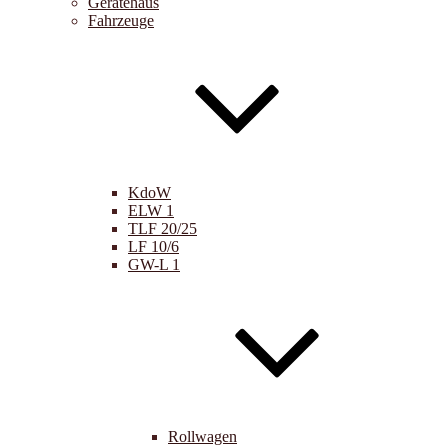
Gerätehaus
Fahrzeuge
KdoW
ELW 1
TLF 20/25
LF 10/6
GW-L 1
Rollwagen