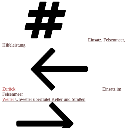
Schlagwörter
Einsatz
,
Felsenmeer
,
Hilfeleistung
Beitragsnavigation
Vorheriger
Beitrag
Zurück
Einsatz im
Felsen­meer
Nächster
Weiter
Unwetter überflutet Keller und Straßen
Beitrag